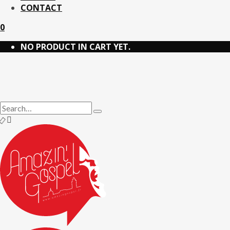
CONTACT
0
NO PRODUCT IN CART YET.
Chercher
:
Type
and
hit
enter